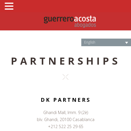
bbbbb
English
PARTNERSHIPS
DK PARTNERS
Ghandi Mall, Imm. 9 (2è)
blv. Ghandi, 20100
Casablanca
+212 522 25 29 65